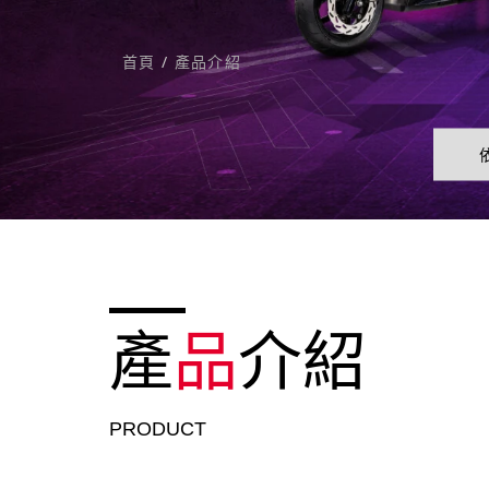
首頁
/
產品介紹
產
品
介
紹
PRODUCT