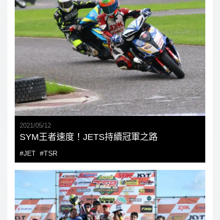
2021
/
05
/
12
SYM王者速度！JETS持續冠軍之路
#JET
#TSR