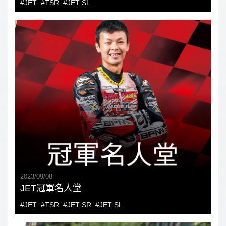
#JET
#TSR
#JET SL
2023
/
09
/
08
JET冠軍名人堂
#JET
#TSR
#JET SR
#JET SL