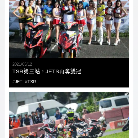
2021
/
05
/
12
TSR第三站，JETS再奪雙冠
#JET
#TSR