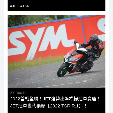
#JET
#TSR
2022
/
04
/
18
2022首戰全勝！JET強勢出擊橫掃冠軍寶座！
JET冠軍世代稱霸【2022 TSR R.1】！