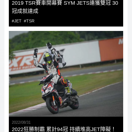
2019 TSR賽車開幕賽 SYM JETS連獲雙冠 30
冠成就達成
#JET
#TSR
2022
/
08
/
31
2022狂勝制霸 累計94冠 持續堆高JET障礙！