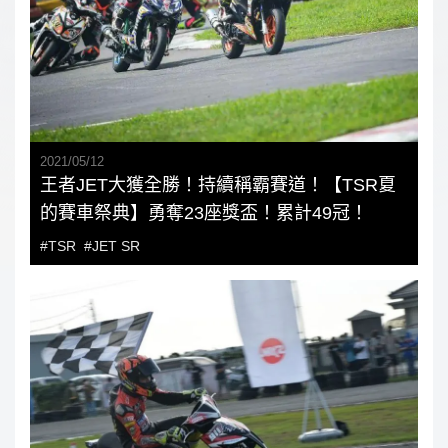
2021
/
05
/
12
王者JET大獲全勝！持續稱霸賽道！【TSR夏
的賽車祭典】勇奪23座獎盃！累計49冠！
#TSR
#JET SR