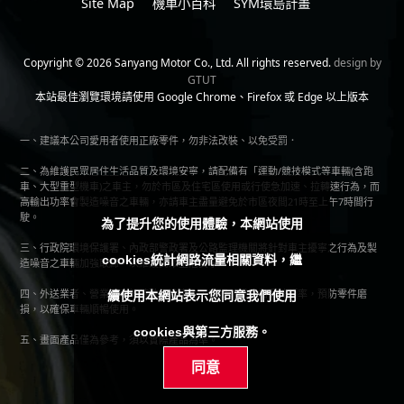
Site Map
機車小百科
SYM環島計畫
Copyright © 2026 Sanyang Motor Co., Ltd. All rights reserved.
design by
GTUT
本站最佳瀏覽環境請使用 Google Chrome、Firefox 或 Edge 以上版本
一、建議本公司愛用者使用正廠零件，勿非法改裝、以免受罰．
二、為維護民眾居住生活品質及環境安寧，請配備有「運動/競技模式等車輛(含跑
車、大型重型機車)之車主，勿於市區及住宅區使用或行使急加速、拉轉速行為，而
高輸出功率會製造噪音之車輛，亦請車主盡量避免於市區夜間21時至上午7時間行
駛。
為了提升您的使用體驗，本網站使用
三、行政院環境保護署、內政部警政署及公路監理機關將針對車主擾寧之行為及製
cookies統計網路流量相關資料，繼
造噪音之車輛加強取締，以維護民眾生活安寧。
四、外送業者、營業用車等特殊用途車主，應提前或增加保養頻率，預防零件磨
續使用本網站表示您同意我們使用
損，以確保車輛順暢使用。
cookies與第三方服務。
五、畫面產品僅為參考，須以實際產品為準。
同意