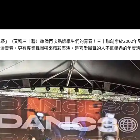
校街舞祭」（又稱三十聯）準備再次點燃學生們的青春！三十聯創辦於2002年至
揮灑青春，更有專業舞團帶來精彩表演，是喜愛街舞的人不能錯過的年度