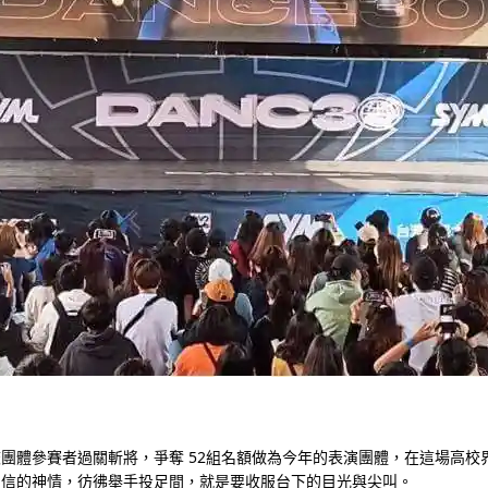
下載專區
影音專區
機車小百科
汰舊換新查詢
意見反應
團體參賽者過關斬將，爭奪 52組名額做為今年的表演團體，在這場高校
自信的神情，彷彿舉手投足間，就是要收服台下的目光與尖叫。