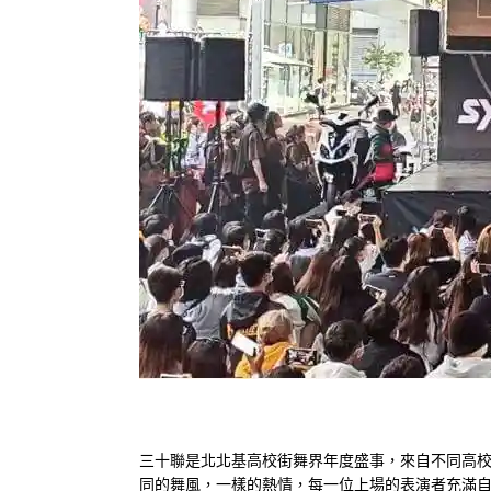
顯示
優惠訊息
示
活動訊息
賽車訊息
媒體報導
三十聯是北北基高校街舞界年度盛事，來自不同高校
同的舞風，一樣的熱情，每一位上場的表演者充滿