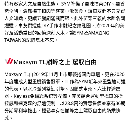
特有客家人文及自然生態， SYM準備了風味擂茶DIY、飄香
烤全豬、濃郁梅干扣肉等客家垂涎美食，讓車友們不只充實
人文知識，更讓五臟廟滿載而歸。此外苗栗三義的木雕名聞
遐邇，車友們還能DIY手作木雕紀念鑰匙圈，將2020年的美
好及活動當日的回憶深刻入木，讓SYM及AMAZING
TAIWAN的記憶雋永不忘。
Maxsym TL巔峰之上 駕馭自由
Maxsym TL自2019年11月上市即襲捲國內車壇，更在2020
年度達成大型重機銷售冠軍，TL作為SYM近年來重型速可達
的代表，以水冷並列雙缸引擎、固鎖式車架、六連桿避震
器、Keyless免鑰匙系統等配備，完美結合運動型檔車的操
控感和速克達的舒適便利，以28.8萬的實惠售價並享有36期
分期零利率推出，輕鬆享有在巔峰之上駕馭自由的騎乘快
感。