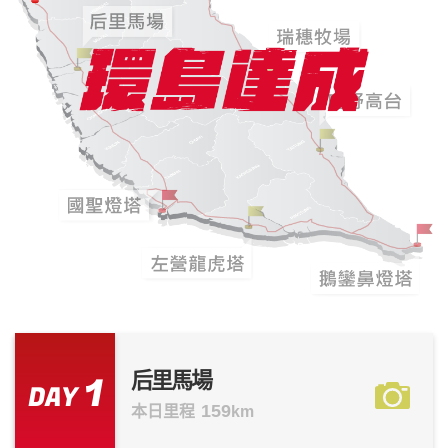
1
后里馬場
DAY
159
本日里程
km