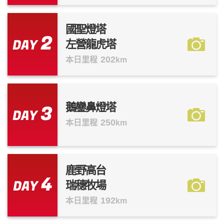
國聖燈塔
2
DAY
左營龍虎塔
202
本日里程
km
3
鵝鑾鼻燈塔
DAY
250
本日里程
km
鹿野高台
4
DAY
瑞穗牧場
192
本日里程
km